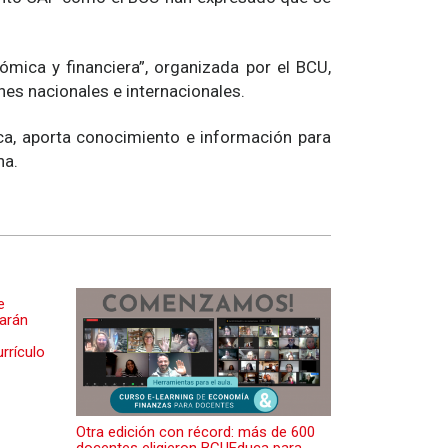
ómica y financiera”, organizada por el BCU,
nes nacionales e internacionales.
ca, aporta conocimiento e información para
na.
e
iarán
rrículo
Otra edición con récord: más de 600
docentes eligieron BCUEduca para