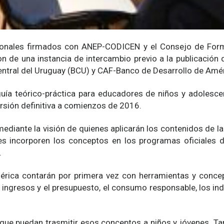
ucionales firmados con ANEP-CODICEN y el Consejo de Form
ron de una instancia de intercambio previo a la publicación
Central del Uruguay (BCU) y CAF-Banco de Desarrollo de Amér
uía teórico-práctica para educadores de niños y adolesce
ersión definitiva a comienzos de 2016.
mediante la visión de quienes aplicarán los contenidos de la
s incorporen los conceptos en los programas oficiales 
.
érica contarán por primera vez con herramientas y concep
os ingresos y el presupuesto, el consumo responsable, los in
 que puedan trasmitir esos conceptos a niños y jóvenes. 