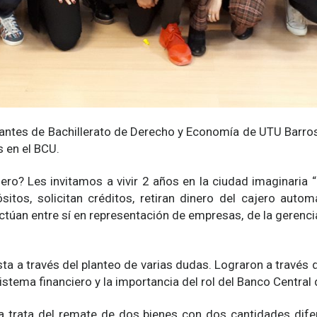
iantes de Bachillerato de Derecho y Economía de UTU Barros 
s en el BCU.
ero? Les invitamos a vivir 2 años en la ciudad imaginaria “B
pósitos, solicitan créditos, retiran dinero del cajero a
actúan entre sí en representación de empresas, de la geren
ta a través del planteo de varias dudas. Lograron a través 
tema financiero y la importancia del rol del Banco Central d
ria trata del remate de dos bienes con dos cantidades dife