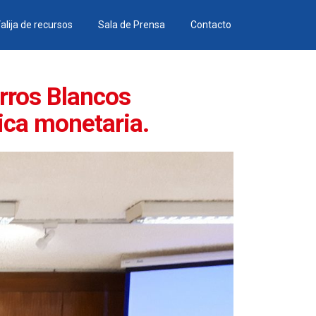
alija de recursos
Sala de Prensa
Contacto
rros Blancos
tica monetaria.