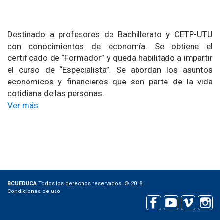
Destinado a profesores de Bachillerato y CETP-UTU
con conocimientos de economía. Se obtiene el
certificado de “Formador” y queda habilitado a impartir
el curso de “Especialista”. Se abordan los asuntos
económicos y financieros que son parte de la vida
cotidiana de las personas.
Ver más
BCUEDUCA
Todos los derechos reservados. © 2018
Condiciones de uso
Facebook
Youtube
Vimeo
Instagram