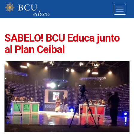
SABELO! BCU Educa junto
al Plan Ceibal