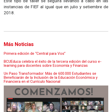
Este tipo de taller se seguirá llevando a cabo en las
instancias de FIEF al igual que en julio y setiembre de
2018.
Más Noticias
Primera edición de “Central para Vos”
BCUEduca celebra el éxito de la tercera edición del curso e-
learning para docentes sobre Economía y Finanzas
Un Paso Transformador: Más de 600.000 Estudiantes se
Beneficiarán de la Inclusión de la Educación Económica y
Financiera en el Currículo Nacional