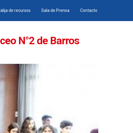
alija de recursos
Sala de Prensa
Contacto
Liceo N°2 de Barros