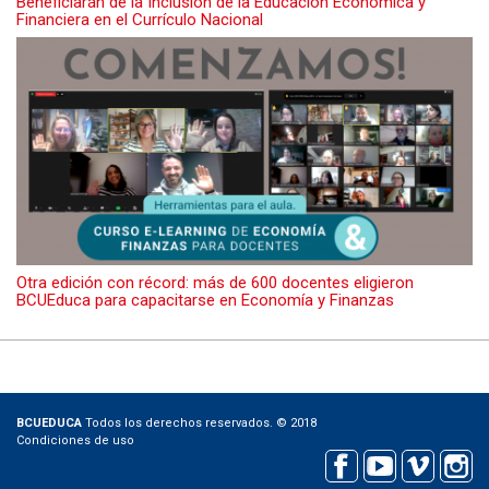
Beneficiarán de la Inclusión de la Educación Económica y
Financiera en el Currículo Nacional
Otra edición con récord: más de 600 docentes eligieron
BCUEduca para capacitarse en Economía y Finanzas
BCUEDUCA
Todos los derechos reservados. © 2018
Condiciones de uso
Facebook
Youtube
Vimeo
Instagram