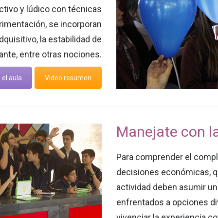
activo y lúdico con técnicas
rimentación, se incorporan
uisitivo, la estabilidad de
lante, entre otras nociones.
 el aula
Video resumen
Manejate con l
Para comprender el compl
decisiones económicas, qu
actividad deben asumir un 
enfrentados a opciones d
vivenciar la experiencia cot