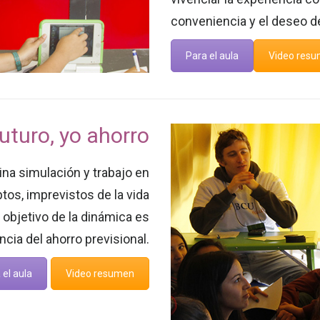
conveniencia y el deseo 
Para el aula
Video res
uturo, yo ahorro
na simulación y trabajo en
tos, imprevistos de la vida
 objetivo de la dinámica es
cia del ahorro previsional.
 el aula
Video resumen