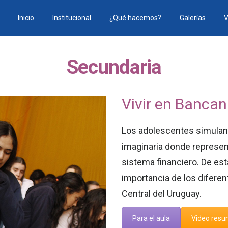
Inicio
Institucional
¿Qué hacemos?
Galerías
V
Secundaria
Vivir en Bancan
Los adolescentes simulan 
imaginaria donde represen
sistema financiero. De esta
importancia de los diferen
Central del Uruguay.
Para el aula
Video res