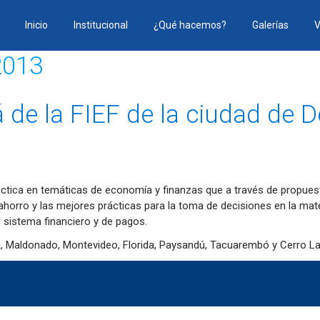
Inicio
Institucional
¿Qué hacemos?
Galerías
V
2013
rá de la FIEF de la ciudad de 
dáctica en temáticas de economía y finanzas que a través de propues
el ahorro y las mejores prácticas para la toma de decisiones en la 
l sistema financiero y de pagos.
a, Maldonado, Montevideo, Florida, Paysandú, Tacuarembó y Cerro La