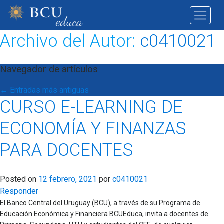
Archivo del Autor:
c0410021
Navegador de artículos
←
Entradas más antiguas
CURSO E-LEARNING DE
ECONOMÍA Y FINANZAS
PARA DOCENTES
Posted on
12 febrero, 2021
por
c0410021
Responder
El Banco Central del Uruguay (BCU), a través de su Programa de
Educación Económica y Financiera BCUEduca, invita a docentes de