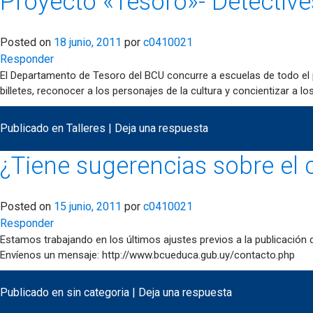
Proyecto «Tesoro»- Detectives
Posted on
18 junio, 2011
por
c0410021
Responder
El Departamento de Tesoro del BCU concurre a escuelas de todo el p
billetes, reconocer a los personajes de la cultura y concientizar a l
Publicado en
Talleres
|
Deja una respuesta
¿Tiene sugerencias sobre el 
Posted on
15 junio, 2011
por
c0410021
Responder
Estamos trabajando en los últimos ajustes previos a la publicación 
Envíenos un mensaje: http://www.bcueduca.gub.uy/contacto.php
Publicado en
sin categoria
|
Deja una respuesta