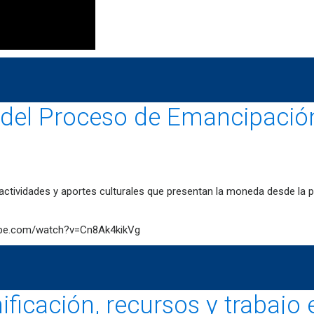
 del Proceso de Emancipación
ctividades y aportes culturales que presentan la moneda desde la p
outube.com/watch?v=Cn8Ak4kikVg
nificación, recursos y trabaj