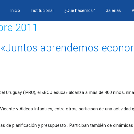
Inicio
Institucional
¿Qué hacemos?
Galerías
V
bre 2011
«Juntos aprendemos economí
l del Uruguay (IPRU), el «BCU educa» alcanza a más de 400 niños, ni
icente y Aldeas Infantiles, entre otros, participan de una actividad
as de planificación y presupuesto . Participan también de dinámic