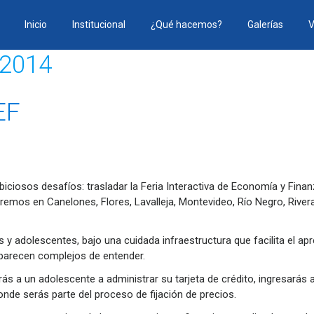
Inicio
Institucional
¿Qué hacemos?
Galerías
V
 2014
EF
iosos desafíos: trasladar la Feria Interactiva de Economía y Finan
emos en Canelones, Flores, Lavalleja, Montevideo, Río Negro, Rivera
 adolescentes, bajo una cuidada infraestructura que facilita el apr
parecen complejos de entender.
rás a un adolescente a administrar su tarjeta de crédito, ingresarás
e serás parte del proceso de fijación de precios.