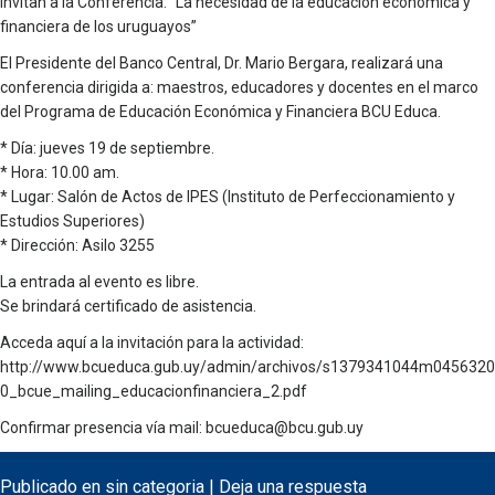
invitan a la Conferencia: “La necesidad de la educación económica y
financiera de los uruguayos”
El Presidente del Banco Central, Dr. Mario Bergara, realizará una
conferencia dirigida a: maestros, educadores y docentes en el marco
del Programa de Educación Económica y Financiera BCU Educa.
* Día: jueves 19 de septiembre.
* Hora: 10.00 am.
* Lugar: Salón de Actos de IPES (Instituto de Perfeccionamiento y
Estudios Superiores)
* Dirección: Asilo 3255
La entrada al evento es libre.
Se brindará certificado de asistencia.
Acceda aquí a la invitación para la actividad:
http://www.bcueduca.gub.uy/admin/archivos/s1379341044m0456320
0_bcue_mailing_educacionfinanciera_2.pdf
Confirmar presencia vía mail: bcueduca@bcu.gub.uy
Publicado en
sin categoria
|
Deja una respuesta