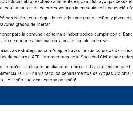
a BCU Educa habrá resultado altamente exitosa. Subrayó que desde e
 legal, la atribución de promoverla en la currícula de la educación f
, Wilson Netto destacó que la actividad que reúne a niños y jóvenes p
ayores grados de libertad.
onor para la comuna capitalina el haber podido cumplir con el Banco
no se conoce a ciencia cierta cuál es su alcance real.
 alianzas estratégicas con Anep, a través de sus consejos de Educa
sas de seguros, AEBU e integrantes de la Sociedad Civil capacitad
nsación gratificante ampliamente compartida por el equipo que hac
xistencia, la FIEF ha visitado los departamentos de Artigas, Coloni
es … y el año que viene vamos por más!