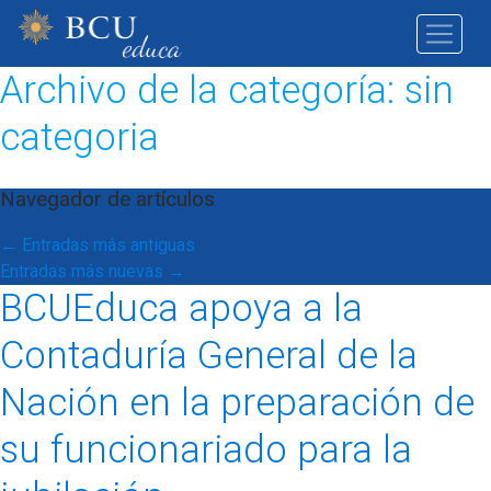
Archivo de la categoría:
sin
categoria
Navegador de artículos
←
Entradas más antiguas
Entradas más nuevas
→
BCUEduca apoya a la
Contaduría General de la
Nación en la preparación de
su funcionariado para la