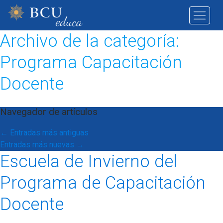
Archivo de la categoría:
Programa Capacitación
Docente
Navegador de artículos
←
Entradas más antiguas
Entradas más nuevas
→
Escuela de Invierno del
Programa de Capacitación
Docente